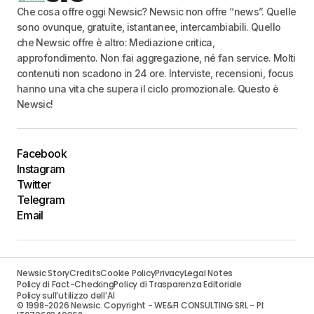
Che cosa offre oggi Newsic? Newsic non offre “news”. Quelle
sono ovunque, gratuite, istantanee, intercambiabili. Quello
che Newsic offre è altro: Mediazione critica,
approfondimento. Non fai aggregazione, né fan service. Molti
contenuti non scadono in 24 ore. Interviste, recensioni, focus
hanno una vita che supera il ciclo promozionale. Questo è
Newsic!
Facebook
Instagram
Twitter
Telegram
Email
Newsic Story
Credits
Cookie Policy
Privacy
Legal Notes
Policy di Fact-Checking
Policy di Trasparenza Editoriale
Policy sull’utilizzo dell’AI
© 1998-2026 Newsic. Copyright - WE&FI CONSULTING SRL - PI: