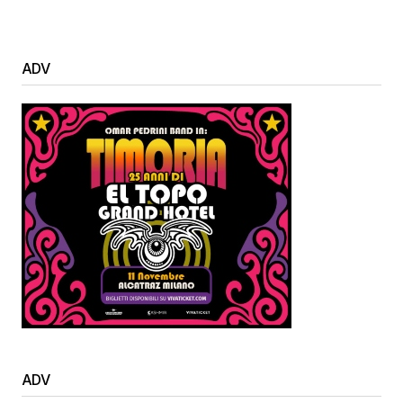
ADV
ADV