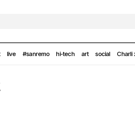
t
live
#sanremo
hi-tech
art
social
Charli
2