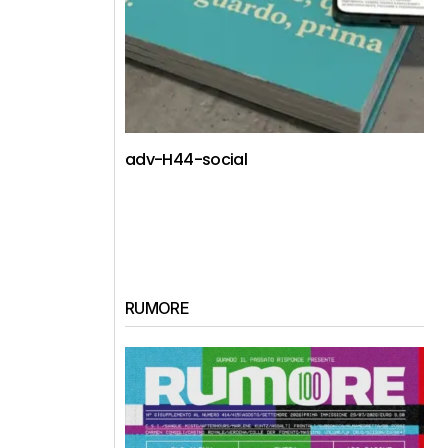
adv-H44-social
RUMORE