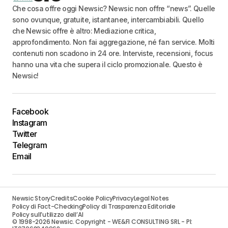
Che cosa offre oggi Newsic? Newsic non offre “news”. Quelle
sono ovunque, gratuite, istantanee, intercambiabili. Quello
che Newsic offre è altro: Mediazione critica,
approfondimento. Non fai aggregazione, né fan service. Molti
contenuti non scadono in 24 ore. Interviste, recensioni, focus
hanno una vita che supera il ciclo promozionale. Questo è
Newsic!
Facebook
Instagram
Twitter
Telegram
Email
Newsic Story
Credits
Cookie Policy
Privacy
Legal Notes
Policy di Fact-Checking
Policy di Trasparenza Editoriale
Policy sull’utilizzo dell’AI
© 1998-2026 Newsic. Copyright - WE&FI CONSULTING SRL - PI: