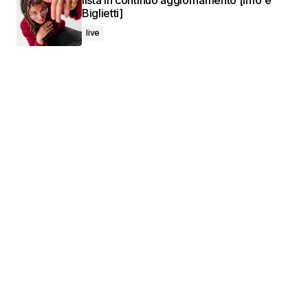
lista in continuo aggiornamento [Info e
Biglietti]
live