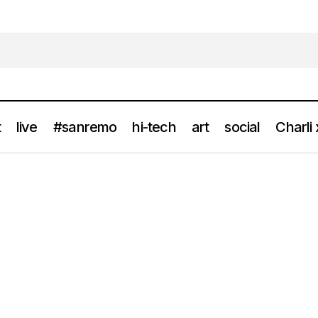
t
live
#sanremo
hi-tech
art
social
Charli