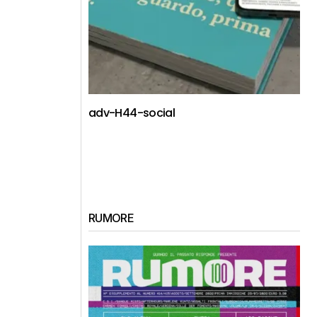
adv-H44-social
RUMORE