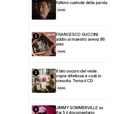
l’ultimo custode della parola
news
FRANCESCO GUCCINI
addio al maestro aveva 86
anni
news
Il lato oscuro del vinile:
copie difettose e costi in
crescita. Torna il CD
news
JIMMY SOMMERVILLE su
Rai 5 il documentario