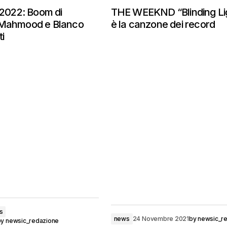
022: Boom di
THE WEEKND “Blinding Li
 Mahmood e Blanco
è la canzone dei record
ti
s
news
24 Novembre 2021
by
newsic_r
by
newsic_redazione