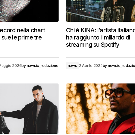
cord nella chart
Chi è KINA: l’artista italia
sue le prime tre
ha raggiunto il miliardo di
streaming su Spotify
Maggio 2026
by
newsic_redazione
news
2 Aprile 2024
by
newsic_redazi