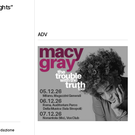
ghts”
ADV
edazione