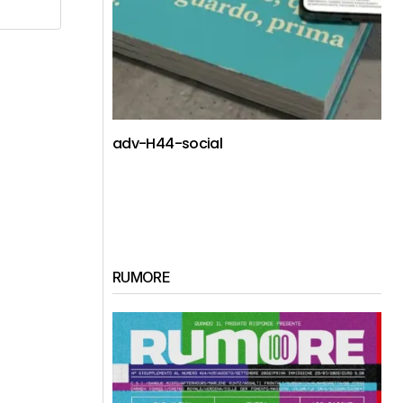
adv-H44-social
RUMORE