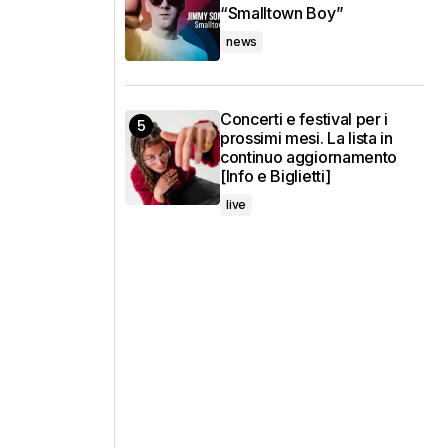
“Smalltown Boy”
news
Concerti e festival per i
prossimi mesi. La lista in
continuo aggiornamento
[Info e Biglietti]
live