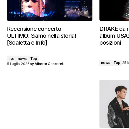
Recensione concerto –
DRAKE da re
ULTIMO: Siamo nella storia!
album USA: 
[Scaletta e Info]
posizioni
live
news
Top
news
Top
25 
5 Luglio 2026
by
Alberto Coscarelli