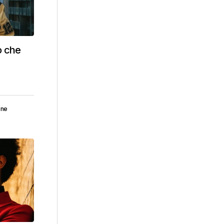
no che
one