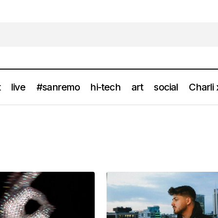
t
live
#sanremo
hi-tech
art
social
Charli