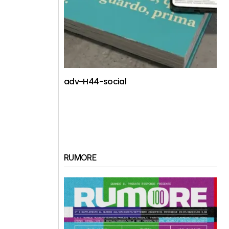
adv-H44-social
RUMORE