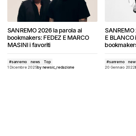
SANREMO 2026 la parola ai
SANREMO 
bookmakers: FEDEZ E MARCO
E BLANCO i 
MASINI i favoriti
bookmaker
#sanremo
news
Top
#sanremo
new
1 Dicembre 2025
by
newsic_redazione
20 Gennaio 2022