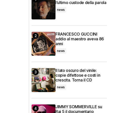
l’ultimo custode della parola
news
FRANCESCO GUCCINI
addio al maestro aveva 86
anni
news
Il lato oscuro del vinile:
copie difettose e costi in
crescita. Torna il CD
news
JIMMY SOMMERVILLE su
Rai 5 il documentario