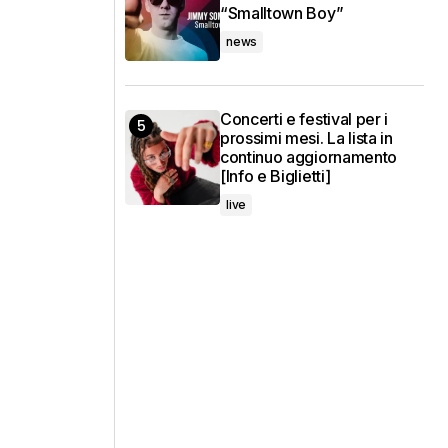
“Smalltown Boy”
news
Concerti e festival per i
prossimi mesi. La lista in
continuo aggiornamento
[Info e Biglietti]
live