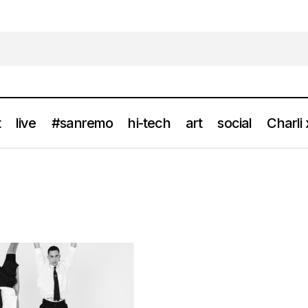
t
live
#sanremo
hi-tech
art
social
Charli