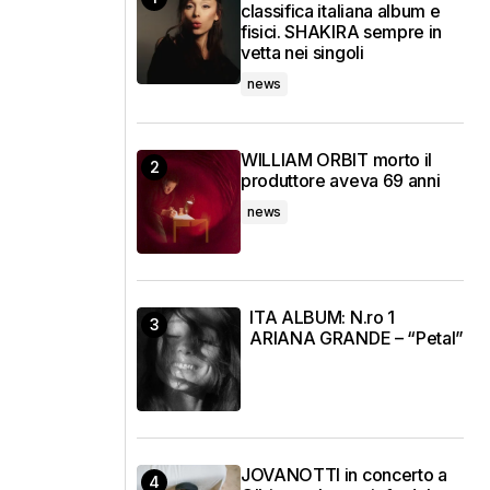
classifica italiana album e
fisici. SHAKIRA sempre in
vetta nei singoli
news
WILLIAM ORBIT morto il
produttore aveva 69 anni
news
ITA ALBUM: N.ro 1
ARIANA GRANDE – “Petal”
JOVANOTTI in concerto a