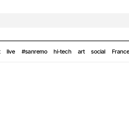
t
live
#sanremo
hi-tech
art
social
France