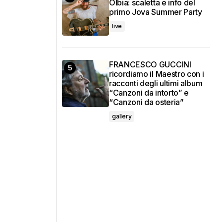
Olbia: scaletta e info del
primo Jova Summer Party
live
FRANCESCO GUCCINI
ricordiamo il Maestro con i
racconti degli ultimi album
“Canzoni da intorto” e
“Canzoni da osteria”
gallery