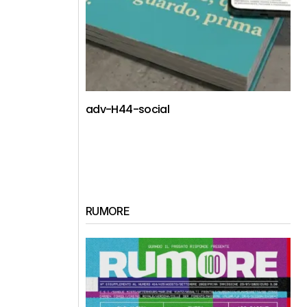
adv-H44-social
RUMORE