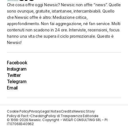
Che cosa offre oggi Newsic? Newsic non offre “news”. Quelle
sono ovunque, gratuite, istantanee, intercambiabili. Quello
che Newsic offre è altro: Mediazione critica,
approfondimento. Non fai aggregazione, né fan service. Molti
contenuti non scadono in 24 ore. Interviste, recensioni, focus
hanno una vita che supera il ciclo promozionale. Questo è
Newsic!
Facebook
Instagram
Twitter
Telegram
Email
Cookie Policy
Privacy
Legal Notes
Credits
Newsic Story
Policy di Fact-Checking
Policy di Trasparenza Editoriale
© 1998-2026 Newsic. Copyright - WE&FI CONSULTING SRL - PI:
IT07068340962