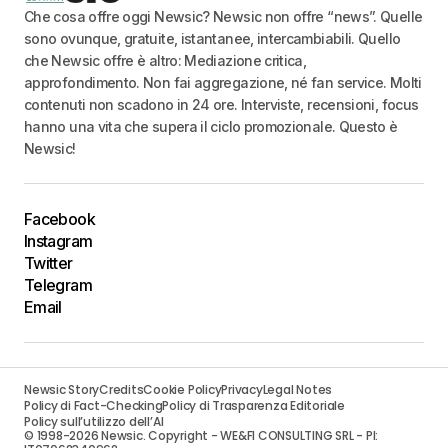
Che cosa offre oggi Newsic? Newsic non offre “news”. Quelle
sono ovunque, gratuite, istantanee, intercambiabili. Quello
che Newsic offre è altro: Mediazione critica,
approfondimento. Non fai aggregazione, né fan service. Molti
contenuti non scadono in 24 ore. Interviste, recensioni, focus
hanno una vita che supera il ciclo promozionale. Questo è
Newsic!
Facebook
Instagram
Twitter
Telegram
Email
Newsic Story
Credits
Cookie Policy
Privacy
Legal Notes
Policy di Fact-Checking
Policy di Trasparenza Editoriale
Policy sull’utilizzo dell’AI
© 1998-2026 Newsic. Copyright - WE&FI CONSULTING SRL - PI: