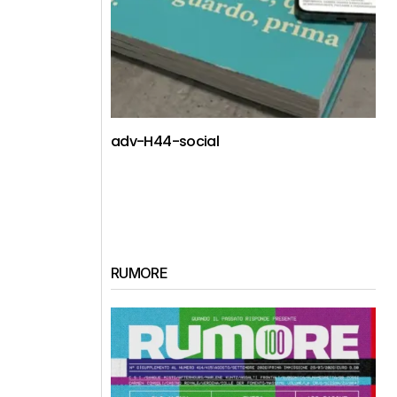
adv-H44-social
RUMORE