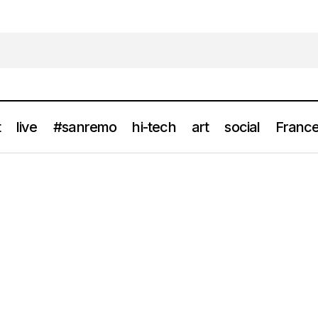
t
live
#sanremo
hi-tech
art
social
France