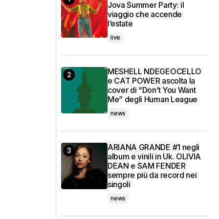
Jova Summer Party: il
viaggio che accende
l’estate
live
MESHELL NDEGEOCELLO
e CAT POWER ascolta la
cover di “Don’t You Want
Me” degli Human League
news
ARIANA GRANDE #1 negli
album e vinili in Uk. OLIVIA
DEAN e SAM FENDER
sempre più da record nei
singoli
news