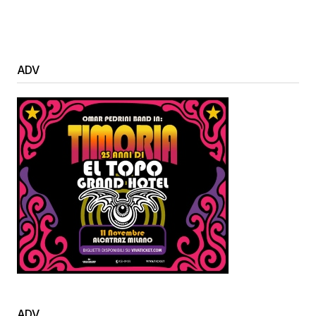
ADV
ADV