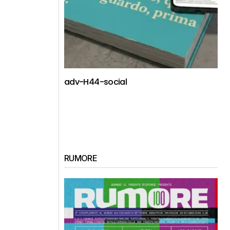
adv-H44-social
RUMORE