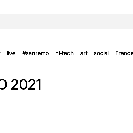
t
live
#sanremo
hi-tech
art
social
France
O 2021