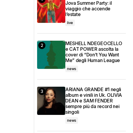
Jova Summer Party: il
viaggio che accende
l’estate
live
MESHELL NDEGEOCELLO
e CAT POWER ascolta la
cover di “Don’t You Want
Me” degli Human League
news
ARIANA GRANDE #1 negli
album e vinili in Uk. OLIVIA
DEAN e SAM FENDER
sempre più da record nei
singoli
news