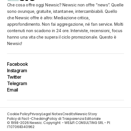
Che cosa offre oggi Newsic? Newsic non offre “news”. Quelle
sono ovunque, gratuite, istantanee, intercambiabili. Quello
che Newsic offre è altro: Mediazione critica,
approfondimento. Non fai aggregazione, né fan service. Molti
contenuti non scadono in 24 ore. Interviste, recensioni, focus
hanno una vita che supera il ciclo promozionale. Questo è
Newsic!
Facebook
Instagram
Twitter
Telegram
Email
Cookie Policy
Privacy
Legal Notes
Credits
Newsic Story
Policy di Fact-Checking
Policy di Trasparenza Editoriale
© 1998-2026 Newsic. Copyright - WE&FI CONSULTING SRL - PI:
IT07068340962