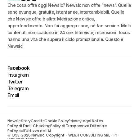
Che cosa offre oggi Newsic? Newsic non offre “news”. Quelle
sono ovunque, gratuite, istantanee, intercambiabili. Quello
che Newsic offre è altro: Mediazione critica,
approfondimento. Non fai aggregazione, né fan service. Molti
contenuti non scadono in 24 ore. Interviste, recensioni, focus
hanno una vita che supera il ciclo promozionale. Questo è
Newsic!
Facebook
Instagram
Twitter
Telegram
Email
Newsic Story
Credits
Cookie Policy
Privacy
Legal Notes
Policy di Fact-Checking
Policy di Trasparenza Editoriale
Policy sull’utilizzo dell’AI
© 1998-2026 Newsic. Copyright - WE&FI CONSULTING SRL - PI: