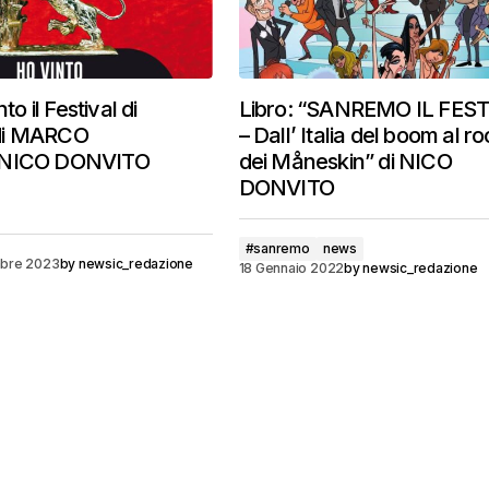
nto il Festival di
Libro: “SANREMO IL FES
di MARCO
– Dall’ Italia del boom al r
 NICO DONVITO
dei Måneskin” di NICO
DONVITO
#sanremo
news
bre 2023
by
newsic_redazione
18 Gennaio 2022
by
newsic_redazione