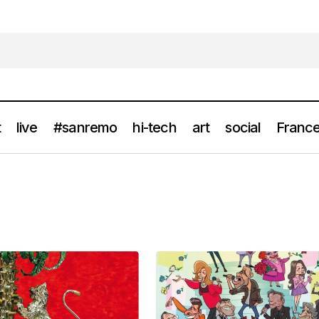
t
live
#sanremo
hi-tech
art
social
France