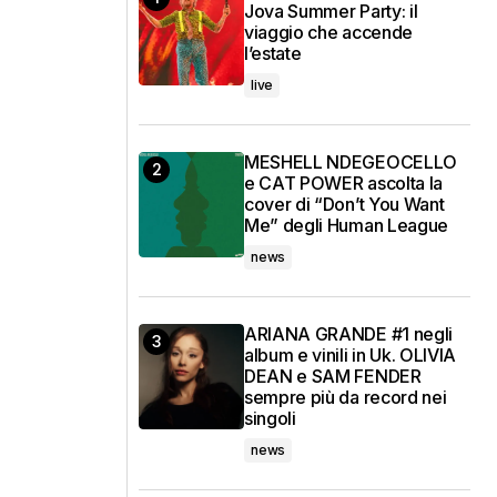
Jova Summer Party: il
viaggio che accende
l’estate
live
MESHELL NDEGEOCELLO
e CAT POWER ascolta la
cover di “Don’t You Want
Me” degli Human League
news
ARIANA GRANDE #1 negli
album e vinili in Uk. OLIVIA
DEAN e SAM FENDER
sempre più da record nei
singoli
news