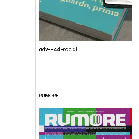
adv-H44-social
RUMORE