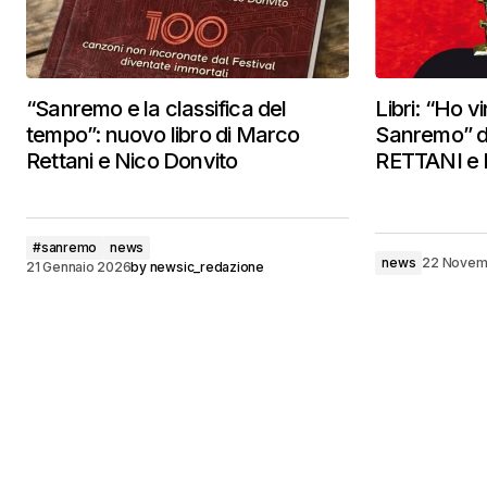
“Sanremo e la classifica del
Libri: “Ho vi
tempo”: nuovo libro di Marco
Sanremo” 
Rettani e Nico Donvito
RETTANI e
#sanremo
news
news
22 Novem
21 Gennaio 2026
by
newsic_redazione