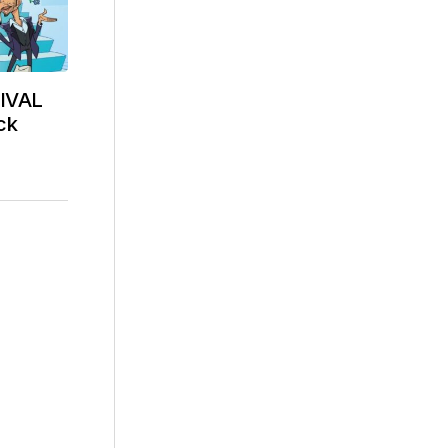
TIVAL
ock