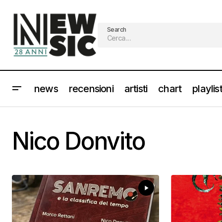
Search
news
recensioni
artisti
chart
playlis
Nico Donvito