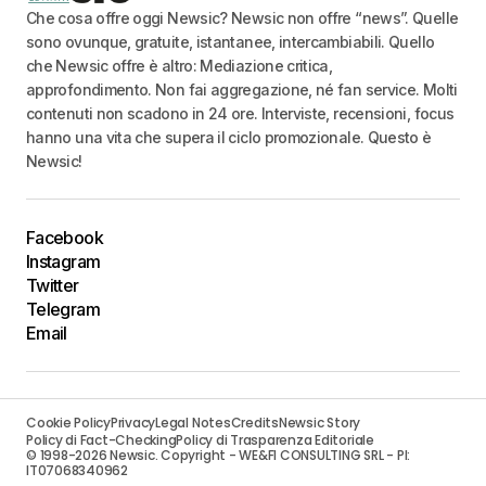
Che cosa offre oggi Newsic? Newsic non offre “news”. Quelle
sono ovunque, gratuite, istantanee, intercambiabili. Quello
che Newsic offre è altro: Mediazione critica,
approfondimento. Non fai aggregazione, né fan service. Molti
contenuti non scadono in 24 ore. Interviste, recensioni, focus
hanno una vita che supera il ciclo promozionale. Questo è
Newsic!
Facebook
Instagram
Twitter
Telegram
Email
Cookie Policy
Privacy
Legal Notes
Credits
Newsic Story
Policy di Fact-Checking
Policy di Trasparenza Editoriale
© 1998-2026 Newsic. Copyright - WE&FI CONSULTING SRL - PI:
IT07068340962