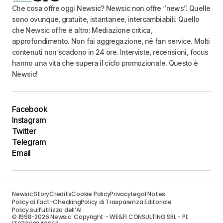
Che cosa offre oggi Newsic? Newsic non offre “news”. Quelle
sono ovunque, gratuite, istantanee, intercambiabili. Quello
che Newsic offre è altro: Mediazione critica,
approfondimento. Non fai aggregazione, né fan service. Molti
contenuti non scadono in 24 ore. Interviste, recensioni, focus
hanno una vita che supera il ciclo promozionale. Questo è
Newsic!
Facebook
Instagram
Twitter
Telegram
Email
Newsic Story
Credits
Cookie Policy
Privacy
Legal Notes
Policy di Fact-Checking
Policy di Trasparenza Editoriale
Policy sull’utilizzo dell’AI
© 1998-2026 Newsic. Copyright - WE&FI CONSULTING SRL - PI: