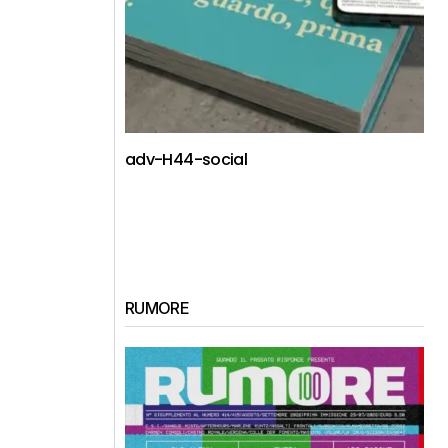
adv-H44-social
RUMORE