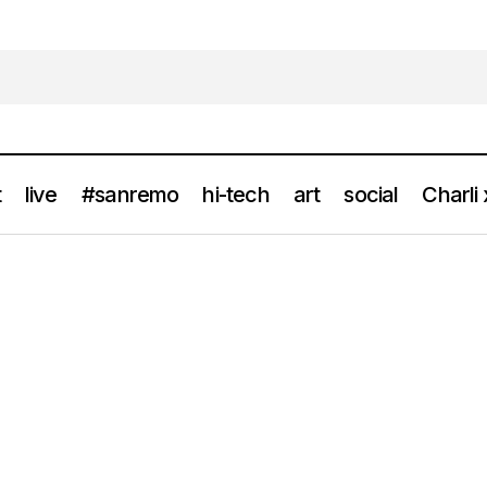
t
live
#sanremo
hi-tech
art
social
Charli