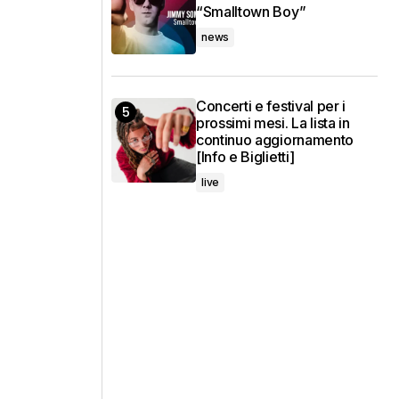
“Smalltown Boy”
news
Concerti e festival per i
prossimi mesi. La lista in
continuo aggiornamento
[Info e Biglietti]
live