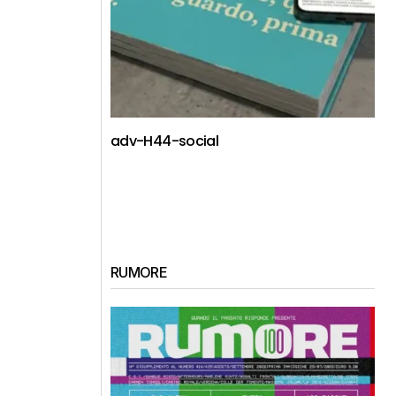
adv-H44-social
RUMORE