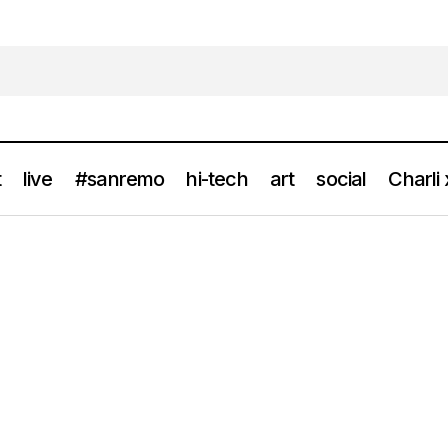
t
live
#sanremo
hi-tech
art
social
Charli