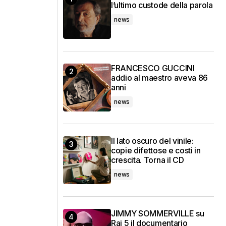
l’ultimo custode della parola
news
FRANCESCO GUCCINI
addio al maestro aveva 86
anni
news
Il lato oscuro del vinile:
copie difettose e costi in
crescita. Torna il CD
news
JIMMY SOMMERVILLE su
Rai 5 il documentario