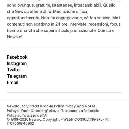
sono ovunque, gratuite, istantanee, intercambiabili. Quello
che Newsic offre è altro: Mediazione critica,
approfondimento. Non fai aggregazione, né fan service. Molti
contenuti non scadono in 24 ore. Interviste, recensioni, focus
hanno una vita che supera il ciclo promozionale. Questo è
Newsic!
Facebook
Instagram
Twitter
Telegram
Email
Newsic Story
Credits
Cookie Policy
Privacy
Legal Notes
Policy di Fact-Checking
Policy di Trasparenza Editoriale
Policy sull’utilizzo dell’AI
© 1998-2026 Newsic. Copyright - WE&FI CONSULTING SRL - PI:
IT07068340962