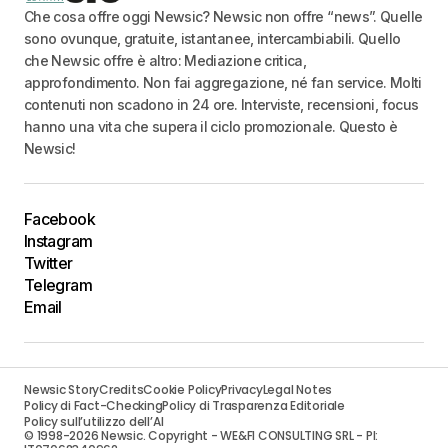
Che cosa offre oggi Newsic? Newsic non offre “news”. Quelle
sono ovunque, gratuite, istantanee, intercambiabili. Quello
che Newsic offre è altro: Mediazione critica,
approfondimento. Non fai aggregazione, né fan service. Molti
contenuti non scadono in 24 ore. Interviste, recensioni, focus
hanno una vita che supera il ciclo promozionale. Questo è
Newsic!
Facebook
Instagram
Twitter
Telegram
Email
Newsic Story
Credits
Cookie Policy
Privacy
Legal Notes
Policy di Fact-Checking
Policy di Trasparenza Editoriale
Policy sull’utilizzo dell’AI
© 1998-2026 Newsic. Copyright - WE&FI CONSULTING SRL - PI: