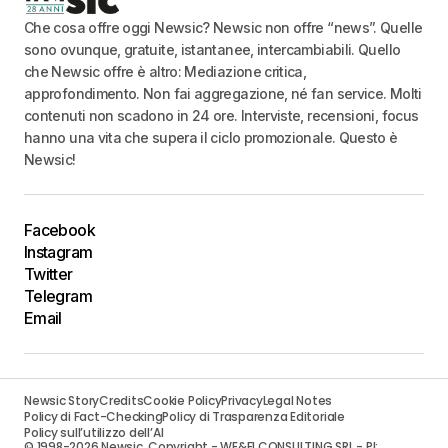
Che cosa offre oggi Newsic? Newsic non offre “news”. Quelle
sono ovunque, gratuite, istantanee, intercambiabili. Quello
che Newsic offre è altro: Mediazione critica,
approfondimento. Non fai aggregazione, né fan service. Molti
contenuti non scadono in 24 ore. Interviste, recensioni, focus
hanno una vita che supera il ciclo promozionale. Questo è
Newsic!
Facebook
Instagram
Twitter
Telegram
Email
Newsic Story
Credits
Cookie Policy
Privacy
Legal Notes
Policy di Fact-Checking
Policy di Trasparenza Editoriale
Policy sull’utilizzo dell’AI
© 1998-2026 Newsic. Copyright - WE&FI CONSULTING SRL - PI: