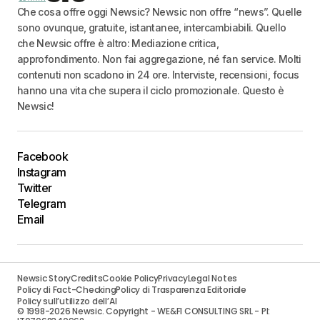
Che cosa offre oggi Newsic? Newsic non offre “news”. Quelle
sono ovunque, gratuite, istantanee, intercambiabili. Quello
che Newsic offre è altro: Mediazione critica,
approfondimento. Non fai aggregazione, né fan service. Molti
contenuti non scadono in 24 ore. Interviste, recensioni, focus
hanno una vita che supera il ciclo promozionale. Questo è
Newsic!
Facebook
Instagram
Twitter
Telegram
Email
Newsic Story
Credits
Cookie Policy
Privacy
Legal Notes
Policy di Fact-Checking
Policy di Trasparenza Editoriale
Policy sull’utilizzo dell’AI
© 1998-2026 Newsic. Copyright - WE&FI CONSULTING SRL - PI: