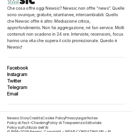
Che cosa offre oggi Newsic? Newsic non offre “news”. Quelle
sono ovunque, gratuite, istantanee, intercambiabili. Quello
che Newsic offre è altro: Mediazione critica,
approfondimento. Non fai aggregazione, né fan service. Molti
contenuti non scadono in 24 ore. Interviste, recensioni, focus
hanno una vita che supera il ciclo promozionale. Questo è
Newsic!
Facebook
Instagram
Twitter
Telegram
Email
Newsic Story
Credits
Cookie Policy
Privacy
Legal Notes
Policy di Fact-Checking
Policy di Trasparenza Editoriale
Policy sull’utilizzo dell’AI
© 1998-2026 Newsic. Copyright - WE&FI CONSULTING SRL - PI: