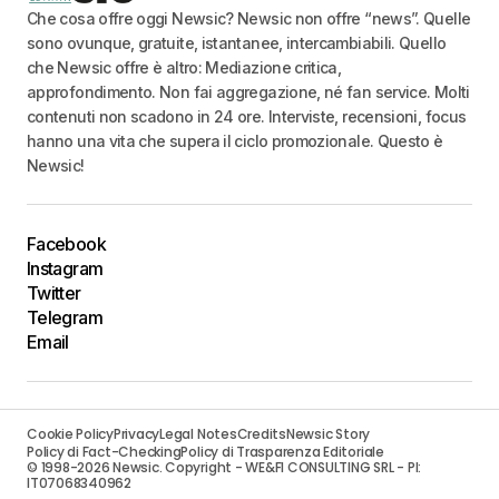
Che cosa offre oggi Newsic? Newsic non offre “news”. Quelle
sono ovunque, gratuite, istantanee, intercambiabili. Quello
che Newsic offre è altro: Mediazione critica,
approfondimento. Non fai aggregazione, né fan service. Molti
contenuti non scadono in 24 ore. Interviste, recensioni, focus
hanno una vita che supera il ciclo promozionale. Questo è
Newsic!
Facebook
Instagram
Twitter
Telegram
Email
Cookie Policy
Privacy
Legal Notes
Credits
Newsic Story
Policy di Fact-Checking
Policy di Trasparenza Editoriale
© 1998-2026 Newsic. Copyright - WE&FI CONSULTING SRL - PI:
IT07068340962