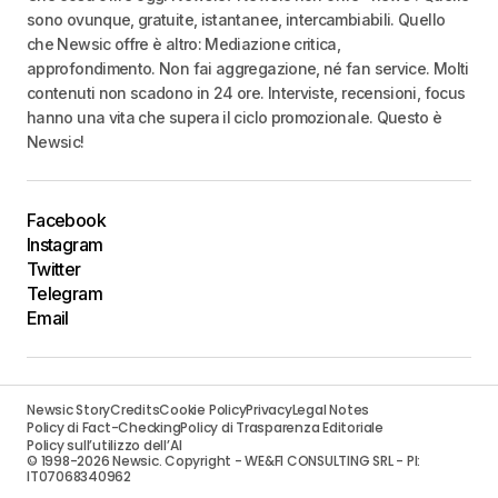
sono ovunque, gratuite, istantanee, intercambiabili. Quello
che Newsic offre è altro: Mediazione critica,
approfondimento. Non fai aggregazione, né fan service. Molti
contenuti non scadono in 24 ore. Interviste, recensioni, focus
hanno una vita che supera il ciclo promozionale. Questo è
Newsic!
Facebook
Instagram
Twitter
Telegram
Email
Newsic Story
Credits
Cookie Policy
Privacy
Legal Notes
Policy di Fact-Checking
Policy di Trasparenza Editoriale
Policy sull’utilizzo dell’AI
© 1998-2026 Newsic. Copyright - WE&FI CONSULTING SRL - PI:
IT07068340962