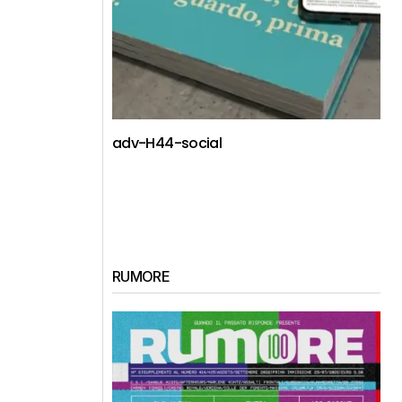
adv-H44-social
RUMORE