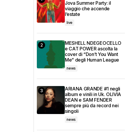
Jova Summer Party: il
viaggio che accende
l’estate
live
MESHELL NDEGEOCELLO
e CAT POWER ascolta la
cover di “Don’t You Want
Me” degli Human League
news
ARIANA GRANDE #1 negli
album e vinili in Uk. OLIVIA
DEAN e SAM FENDER
sempre più da record nei
singoli
news