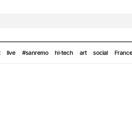
t
live
#sanremo
hi-tech
art
social
France