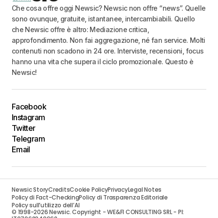
Che cosa offre oggi Newsic? Newsic non offre “news”. Quelle
sono ovunque, gratuite, istantanee, intercambiabili. Quello
che Newsic offre è altro: Mediazione critica,
approfondimento. Non fai aggregazione, né fan service. Molti
contenuti non scadono in 24 ore. Interviste, recensioni, focus
hanno una vita che supera il ciclo promozionale. Questo è
Newsic!
Facebook
Instagram
Twitter
Telegram
Email
Newsic Story
Credits
Cookie Policy
Privacy
Legal Notes
Policy di Fact-Checking
Policy di Trasparenza Editoriale
Policy sull’utilizzo dell’AI
© 1998-2026 Newsic. Copyright - WE&FI CONSULTING SRL - PI: