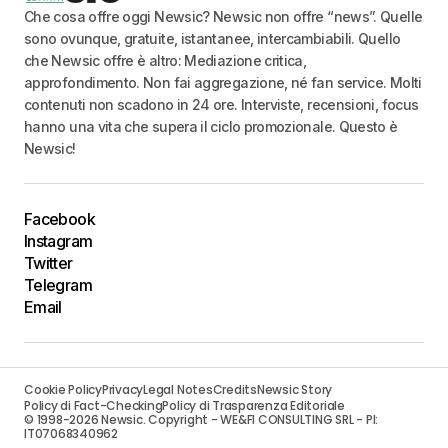
Che cosa offre oggi Newsic? Newsic non offre “news”. Quelle
sono ovunque, gratuite, istantanee, intercambiabili. Quello
che Newsic offre è altro: Mediazione critica,
approfondimento. Non fai aggregazione, né fan service. Molti
contenuti non scadono in 24 ore. Interviste, recensioni, focus
hanno una vita che supera il ciclo promozionale. Questo è
Newsic!
Facebook
Instagram
Twitter
Telegram
Email
Cookie Policy
Privacy
Legal Notes
Credits
Newsic Story
Policy di Fact-Checking
Policy di Trasparenza Editoriale
© 1998-2026 Newsic. Copyright - WE&FI CONSULTING SRL - PI:
IT07068340962