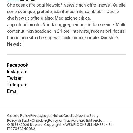
Che cosa offre oggi Newsic? Newsic non offre “news”. Quelle
sono ovunque, gratuite, istantanee, intercambiabili. Quello
che Newsic offre è altro: Mediazione critica,
approfondimento. Non fai aggregazione, né fan service. Molti
contenuti non scadono in 24 ore. Interviste, recensioni, focus
hanno una vita che supera il ciclo promozionale. Questo è
Newsic!
Facebook
Instagram
Twitter
Telegram
Email
Cookie Policy
Privacy
Legal Notes
Credits
Newsic Story
Policy di Fact-Checking
Policy di Trasparenza Editoriale
© 1998-2026 Newsic. Copyright - WE&FI CONSULTING SRL - PI:
IT07068340962