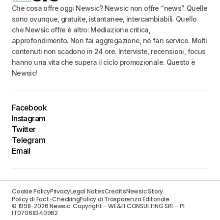
Che cosa offre oggi Newsic? Newsic non offre “news”. Quelle
sono ovunque, gratuite, istantanee, intercambiabili. Quello
che Newsic offre è altro: Mediazione critica,
approfondimento. Non fai aggregazione, né fan service. Molti
contenuti non scadono in 24 ore. Interviste, recensioni, focus
hanno una vita che supera il ciclo promozionale. Questo è
Newsic!
Facebook
Instagram
Twitter
Telegram
Email
Cookie Policy
Privacy
Legal Notes
Credits
Newsic Story
Policy di Fact-Checking
Policy di Trasparenza Editoriale
© 1998-2026 Newsic. Copyright - WE&FI CONSULTING SRL - PI:
IT07068340962