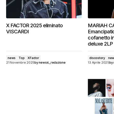
X FACTOR 2025 eliminato
MARIAH CA
VISCARDI
Emancipation
cofanetto in
deluxe 2LP
news
Top
XFactor
discostory
ne
21 Novembre 2025
by
newsic_redazione
13 Aprile 2025
by