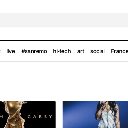
t
live
#sanremo
hi-tech
art
social
France