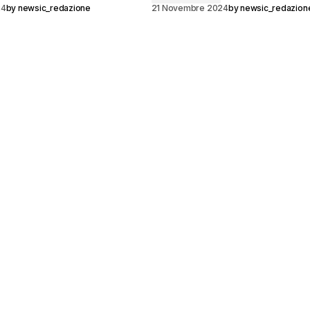
24
by
newsic_redazione
21 Novembre 2024
by
newsic_redazion