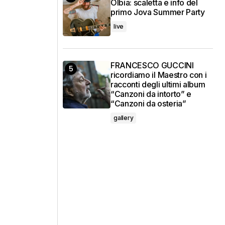
Olbia: scaletta e info del
primo Jova Summer Party
live
FRANCESCO GUCCINI
ricordiamo il Maestro con i
racconti degli ultimi album
“Canzoni da intorto” e
“Canzoni da osteria”
gallery