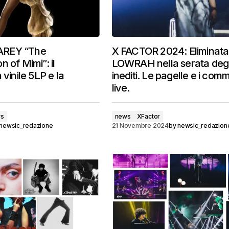
REY “The
X FACTOR 2024: Eliminata
 of Mimi”: il
LOWRAH nella serata degl
 vinile 5LP e la
inediti. Le pagelle e i com
live.
ws
news
XFactor
newsic_redazione
21 Novembre 2024
by
newsic_redazion