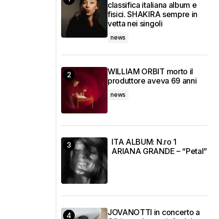
classifica italiana album e
fisici. SHAKIRA sempre in
vetta nei singoli
news
WILLIAM ORBIT morto il
produttore aveva 69 anni
news
ITA ALBUM: N.ro 1
ARIANA GRANDE – “Petal”
JOVANOTTI in concerto a