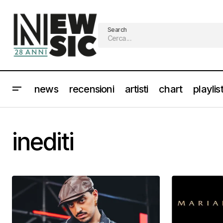
Search
news
recensioni
artisti
chart
playlis
inediti