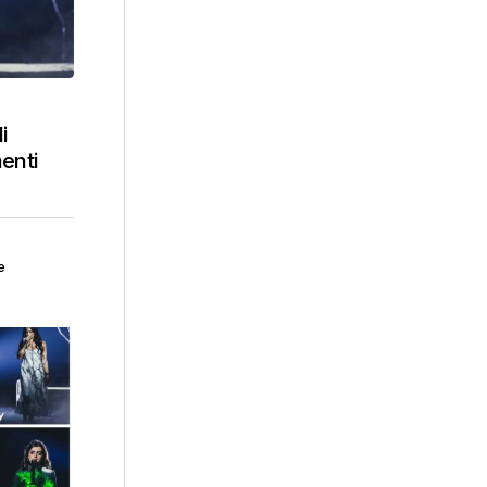
i
menti
e