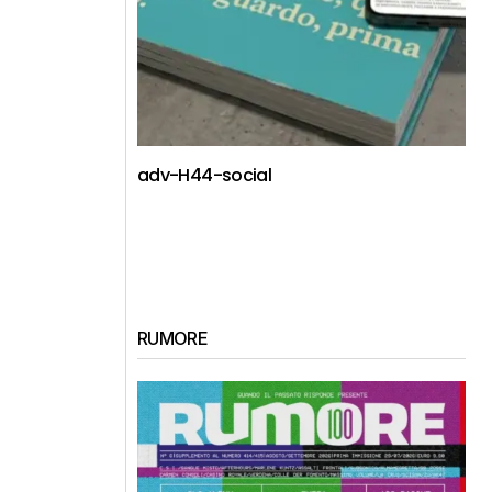
adv-H44-social
RUMORE