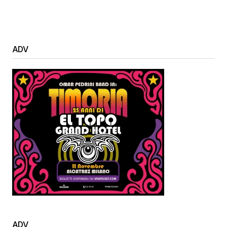
ADV
ADV