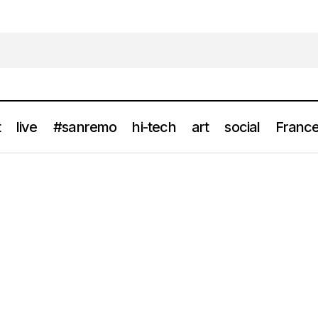
t
live
#sanremo
hi-tech
art
social
France