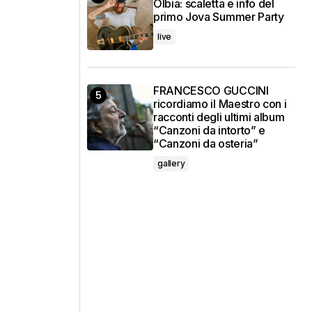
Olbia: scaletta e info del
primo Jova Summer Party
live
FRANCESCO GUCCINI
ricordiamo il Maestro con i
racconti degli ultimi album
“Canzoni da intorto” e
“Canzoni da osteria”
gallery