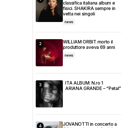
classifica italiana album e
fisici. SHAKIRA sempre in
vetta nei singoli
news
WILLIAM ORBIT morto il
produttore aveva 69 anni
news
ITA ALBUM: N.ro 1
ARIANA GRANDE – “Petal”
JOVANOTTI in concerto a