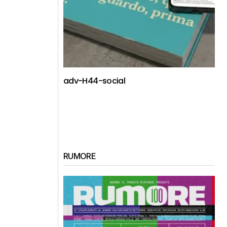
adv-H44-social
RUMORE