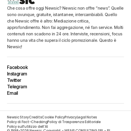
Che cosa offre oggi Newsic? Newsic non offre “news”. Quelle
sono ovunque, gratuite, istantanee, intercambiabili. Quello
che Newsic offre è altro: Mediazione critica,
approfondimento. Non fai aggregazione, né fan service. Molti
contenuti non scadono in 24 ore. Interviste, recensioni, focus
hanno una vita che supera il ciclo promozionale. Questo è
Newsic!
Facebook
Instagram
Twitter
Telegram
Email
Newsic Story
Credits
Cookie Policy
Privacy
Legal Notes
Policy di Fact-Checking
Policy di Trasparenza Editoriale
Policy sull’utilizzo dell’AI
© 1998-2026 Newsic. Copyright - WE&FI CONSULTING SRL - PI: