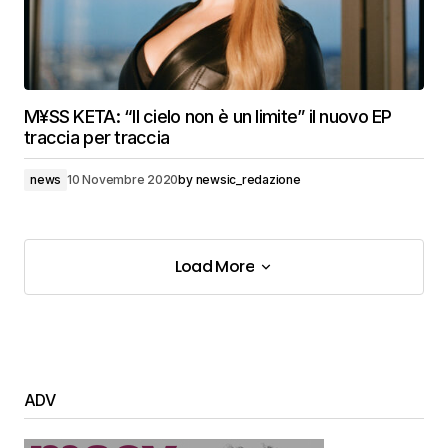
M¥SS KETA: “Il cielo non è un limite” il nuovo EP
traccia per traccia
news
10 Novembre 2020
by
newsic_redazione
Load More
Load More
ADV