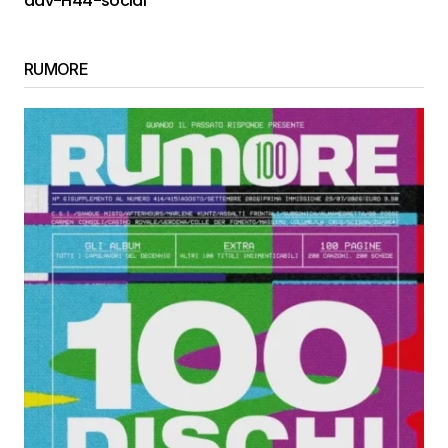
adv-H44-social
RUMORE