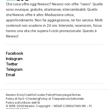
Che cosa offre oggi Newsic? Newsic non offre “news”. Quelle
sono ovunque, gratuite, istantanee, intercambiabili. Quello
che Newsic offre è altro: Mediazione critica,
approfondimento. Non fai aggregazione, né fan service. Molti
contenuti non scadono in 24 ore. Interviste, recensioni, focus
hanno una vita che supera il ciclo promozionale. Questo è
Newsic!
Facebook
Instagram
Twitter
Telegram
Email
Newsic Story
Credits
Cookie Policy
Privacy
Legal Notes
Policy di Fact-Checking
Policy di Trasparenza Editoriale
Policy sull’utilizzo dell’AI
© 1998-2026 Newsic. Copyright - WE&FI CONSULTING SRL - PI: