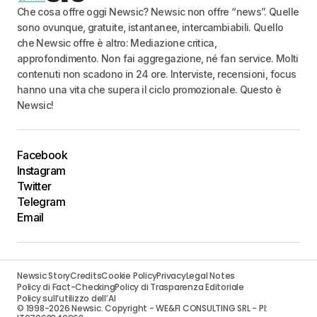
Che cosa offre oggi Newsic? Newsic non offre “news”. Quelle
sono ovunque, gratuite, istantanee, intercambiabili. Quello
che Newsic offre è altro: Mediazione critica,
approfondimento. Non fai aggregazione, né fan service. Molti
contenuti non scadono in 24 ore. Interviste, recensioni, focus
hanno una vita che supera il ciclo promozionale. Questo è
Newsic!
Facebook
Instagram
Twitter
Telegram
Email
Newsic Story
Credits
Cookie Policy
Privacy
Legal Notes
Policy di Fact-Checking
Policy di Trasparenza Editoriale
Policy sull’utilizzo dell’AI
© 1998-2026 Newsic. Copyright - WE&FI CONSULTING SRL - PI: