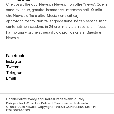
Che cosa offre oggi Newsic? Newsic non offre “news”. Quelle
sono ovunque, gratuite, istantanee, intercambiabili. Quello
che Newsic offre è altro: Mediazione critica,
approfondimento. Non fai aggregazione, né fan service. Molti
contenuti non scadono in 24 ore. Interviste, recensioni, focus
hanno una vita che supera il ciclo promozionale. Questo è
Newsic!
Facebook
Instagram
Twitter
Telegram
Email
Cookie Policy
Privacy
Legal Notes
Credits
Newsic Story
Policy di Fact-Checking
Policy di Trasparenza Editoriale
© 1998-2026 Newsic. Copyright - WE&FI CONSULTING SRL - PI:
IT07068340962