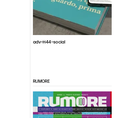
adv-H44-social
RUMORE