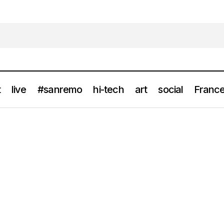
t
live
#sanremo
hi-tech
art
social
France