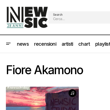
Search
news
recensioni
artisti
chart
playlis
Fiore Akamono