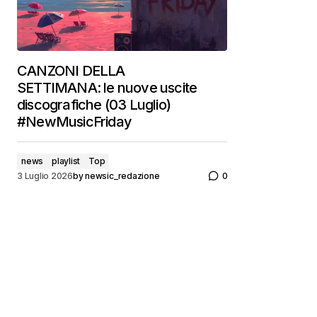
CANZONI DELLA
SETTIMANA: le nuove uscite
discografiche (03 Luglio)
#NewMusicFriday
news
playlist
Top
3 Luglio 2026
by
newsic_redazione
0