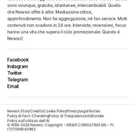
sono ovunque, gratuite, istantanee, intercambiabili. Quello
che Newsic offre è altro: Mediazione critica,
approfondimento. Non fai aggregazione, né fan service. Molti
contenuti non scadono in 24 ore. Interviste, recensioni, focus
hanno una vita che supera il ciclo promozionale. Questo è
Newsic!
Facebook
Instagram
Twitter
Telegram
Email
Newsic Story
Credits
Cookie Policy
Privacy
Legal Notes
Policy di Fact-Checking
Policy di Trasparenza Editoriale
Policy sull’utilizzo dell’AI
© 1998-2026 Newsic. Copyright - WE&FI CONSULTING SRL - PI:
IT07068340962