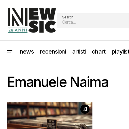
Search
news
recensioni
artisti
chart
playlis
Emanuele Naima