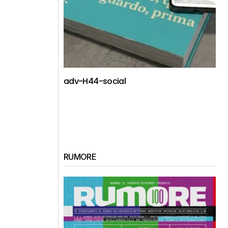
adv-H44-social
RUMORE