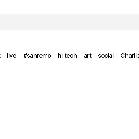
t
live
#sanremo
hi-tech
art
social
Charli