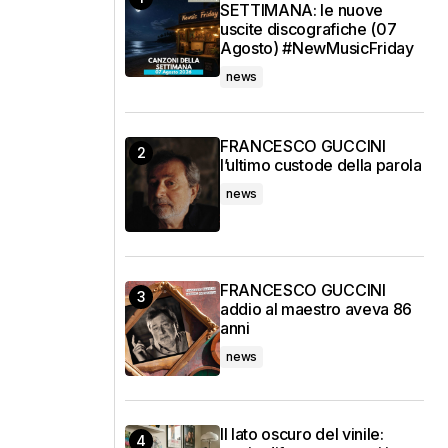
SETTIMANA: le nuove
uscite discografiche (07
Agosto) #NewMusicFriday
news
FRANCESCO GUCCINI
l’ultimo custode della parola
news
FRANCESCO GUCCINI
addio al maestro aveva 86
anni
news
Il lato oscuro del vinile: