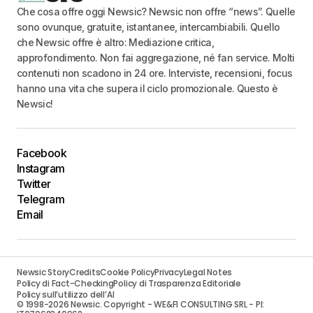
Che cosa offre oggi Newsic? Newsic non offre “news”. Quelle
sono ovunque, gratuite, istantanee, intercambiabili. Quello
che Newsic offre è altro: Mediazione critica,
approfondimento. Non fai aggregazione, né fan service. Molti
contenuti non scadono in 24 ore. Interviste, recensioni, focus
hanno una vita che supera il ciclo promozionale. Questo è
Newsic!
Facebook
Instagram
Twitter
Telegram
Email
Newsic Story
Credits
Cookie Policy
Privacy
Legal Notes
Policy di Fact-Checking
Policy di Trasparenza Editoriale
Policy sull’utilizzo dell’AI
© 1998-2026 Newsic. Copyright - WE&FI CONSULTING SRL - PI: