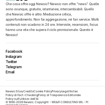
Che cosa offre oggi Newsic? Newsic non offre “news”. Quelle
sono ovunque, gratuite, istantanee, intercambiabili. Quello
che Newsic offre è altro: Mediazione critica,
approfondimento. Non fai aggregazione, né fan service. Molti
contenuti non scadono in 24 ore. Interviste, recensioni, focus
hanno una vita che supera il ciclo promozionale. Questo è
Newsic!
Facebook
Instagram
Twitter
Telegram
Email
Newsic Story
Credits
Cookie Policy
Privacy
Legal Notes
Policy di Fact-Checking
Policy di Trasparenza Editoriale
Policy sull’utilizzo dell’AI
© 1998-2026 Newsic. Copyright - WE&FI CONSULTING SRL - PI: