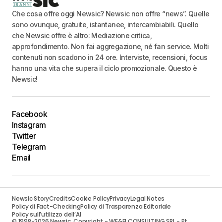
Che cosa offre oggi Newsic? Newsic non offre “news”. Quelle
sono ovunque, gratuite, istantanee, intercambiabili. Quello
che Newsic offre è altro: Mediazione critica,
approfondimento. Non fai aggregazione, né fan service. Molti
contenuti non scadono in 24 ore. Interviste, recensioni, focus
hanno una vita che supera il ciclo promozionale. Questo è
Newsic!
Facebook
Instagram
Twitter
Telegram
Email
Newsic Story
Credits
Cookie Policy
Privacy
Legal Notes
Policy di Fact-Checking
Policy di Trasparenza Editoriale
Policy sull’utilizzo dell’AI
© 1998-2026 Newsic. Copyright - WE&FI CONSULTING SRL - PI: