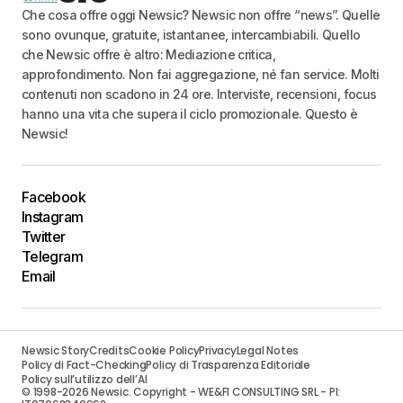
Che cosa offre oggi Newsic? Newsic non offre “news”. Quelle
sono ovunque, gratuite, istantanee, intercambiabili. Quello
che Newsic offre è altro: Mediazione critica,
approfondimento. Non fai aggregazione, né fan service. Molti
contenuti non scadono in 24 ore. Interviste, recensioni, focus
hanno una vita che supera il ciclo promozionale. Questo è
Newsic!
Facebook
Instagram
Twitter
Telegram
Email
Newsic Story
Credits
Cookie Policy
Privacy
Legal Notes
Policy di Fact-Checking
Policy di Trasparenza Editoriale
Policy sull’utilizzo dell’AI
© 1998-2026 Newsic. Copyright - WE&FI CONSULTING SRL - PI: