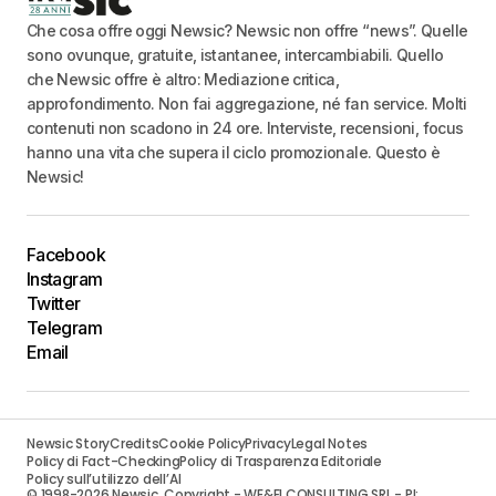
Che cosa offre oggi Newsic? Newsic non offre “news”. Quelle
sono ovunque, gratuite, istantanee, intercambiabili. Quello
che Newsic offre è altro: Mediazione critica,
approfondimento. Non fai aggregazione, né fan service. Molti
contenuti non scadono in 24 ore. Interviste, recensioni, focus
hanno una vita che supera il ciclo promozionale. Questo è
Newsic!
Facebook
Instagram
Twitter
Telegram
Email
Newsic Story
Credits
Cookie Policy
Privacy
Legal Notes
Policy di Fact-Checking
Policy di Trasparenza Editoriale
Policy sull’utilizzo dell’AI
© 1998-2026 Newsic. Copyright - WE&FI CONSULTING SRL - PI: