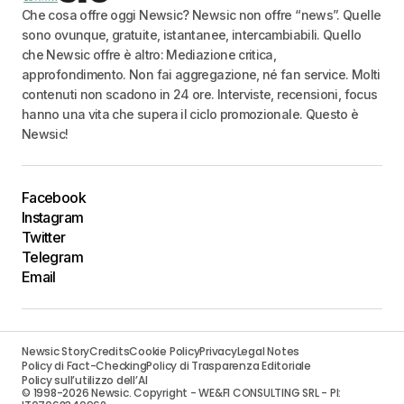
Che cosa offre oggi Newsic? Newsic non offre “news”. Quelle
sono ovunque, gratuite, istantanee, intercambiabili. Quello
che Newsic offre è altro: Mediazione critica,
approfondimento. Non fai aggregazione, né fan service. Molti
contenuti non scadono in 24 ore. Interviste, recensioni, focus
hanno una vita che supera il ciclo promozionale. Questo è
Newsic!
Facebook
Instagram
Twitter
Telegram
Email
Newsic Story
Credits
Cookie Policy
Privacy
Legal Notes
Policy di Fact-Checking
Policy di Trasparenza Editoriale
Policy sull’utilizzo dell’AI
© 1998-2026 Newsic. Copyright - WE&FI CONSULTING SRL - PI: