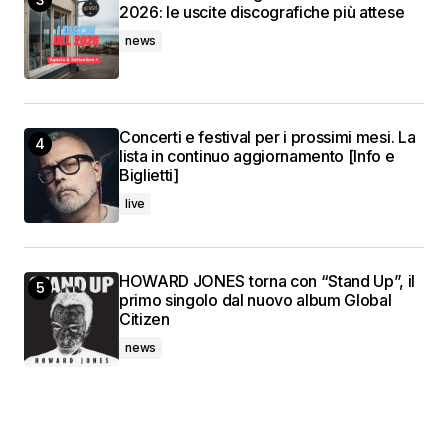
2026: le uscite discografiche più attese
news
Concerti e festival per i prossimi mesi. La
lista in continuo aggiornamento [Info e
Biglietti]
live
HOWARD JONES torna con “Stand Up”, il
primo singolo dal nuovo album Global
Citizen
news